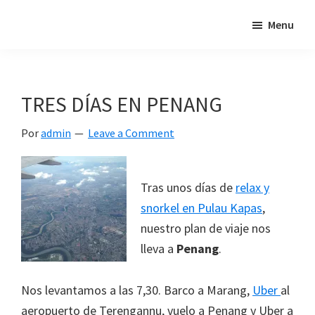
Skip
Skip
Skip
Menu
"Un
to
to
to
intento
primary
main
footer
de
navigation
content
poner
TRES DÍAS EN PENANG
en
relación
Por
admin
Leave a Comment
mis
dos
Tras unos días de
relax y
pasiones:
snorkel en Pulau Kapas
,
los
nuestro plan de viaje nos
viajes
lleva a
Penang
.
y
el
Nos levantamos a las 7,30. Barco a Marang,
Uber
al
mundo
aeropuerto de Terengannu, vuelo a Penang y Uber a
de