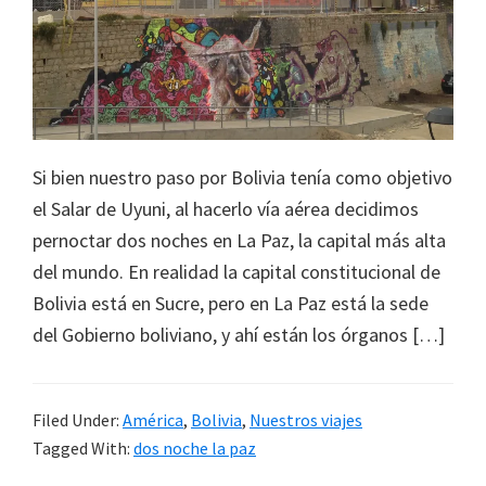
la
infancia"
Si bien nuestro paso por Bolivia tenía como objetivo
el Salar de Uyuni, al hacerlo vía aérea decidimos
pernoctar dos noches en La Paz, la capital más alta
del mundo. En realidad la capital constitucional de
Bolivia está en Sucre, pero en La Paz está la sede
del Gobierno boliviano, y ahí están los órganos […]
Filed Under:
América
,
Bolivia
,
Nuestros viajes
Tagged With:
dos noche la paz