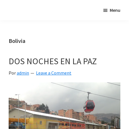
Skip
Skip
Skip
Menu
"Un
to
to
to
intento
primary
main
footer
de
navigation
content
poner
Bolivia
en
relación
DOS NOCHES EN LA PAZ
mis
dos
Por
admin
Leave a Comment
pasiones:
los
viajes
y
el
mundo
de