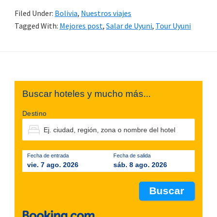
Filed Under:
Bolivia
,
Nuestros viajes
Tagged With:
Mejores post
,
Salar de Uyuni
,
Tour Uyuni
Footer
Buscar hoteles y mucho más...
Destino
Fecha de entrada
Fecha de salida
vie. 7 ago. 2026
sáb. 8 ago. 2026