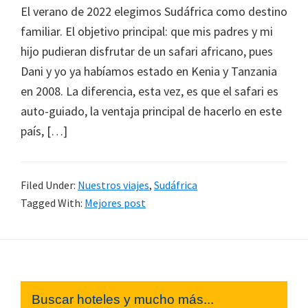
El verano de 2022 elegimos Sudáfrica como destino
familiar. El objetivo principal: que mis padres y mi
hijo pudieran disfrutar de un safari africano, pues
Dani y yo ya habíamos estado en Kenia y Tanzania
en 2008. La diferencia, esta vez, es que el safari es
auto-guiado, la ventaja principal de hacerlo en este
país, […]
Filed Under:
Nuestros viajes
,
Sudáfrica
Tagged With:
Mejores post
Footer
Buscar hoteles y mucho más...