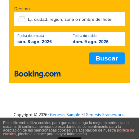
Destino
Fecha de entrada
Fecha de salida
sáb. 8 ago. 2026
dom. 9 ago. 2026
Copyright © 2026 ·
Genesis Sample
El
Genesis Framework
·
WordPress
·
Log in
Este sitio web utiliza cookies para que usted tenga la mejor experiencia de
usuario. Si continúa navegando está dando su consentimiento para la
aceptación de las mencionadas cookies y la aceptación de nuestra
política de
POLÍTICA DE PRIVACIDAD
AVISO LEGAL
cookies
, pinche el enlace para mayor información.