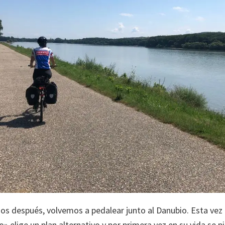
ños después, volvemos a pedalear junto al Danubio. Esta vez 
 elige un plan alternativo y por primera vez en su vida se p