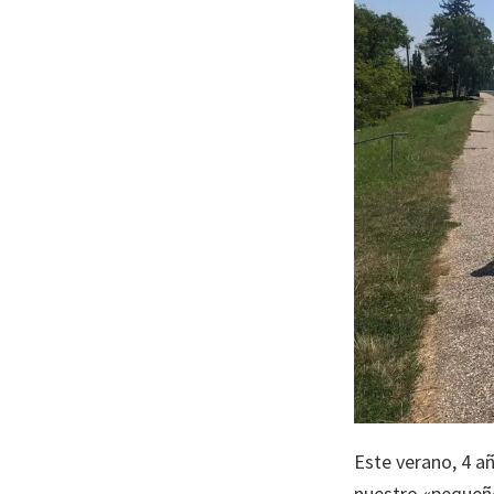
la
infancia"
Este verano, 4 a
nuestro «pequeño»