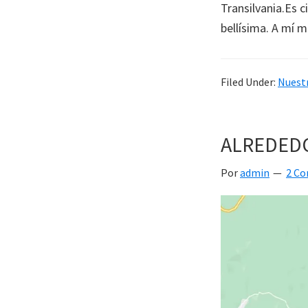
Transilvania.Es 
bellísima. A mí 
Filed Under:
Nuestr
ALREDED
Por
admin
2 C