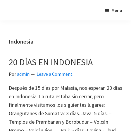
Skip
Skip
Skip
Menu
"Un
to
to
to
intento
primary
main
footer
de
navigation
content
poner
Indonesia
en
relación
20 DÍAS EN INDONESIA
mis
dos
Por
admin
Leave a Comment
pasiones:
los
Después de 15 días por Malasia, nos esperan 20 días
viajes
en Indonesia. La ruta estaba sin cerrar, pero
y
finalmente visitamos los siguientes lugares:
el
Orangutanes de Sumatra: 3 días. Java: 5 días. –
mundo
Templos de Prambanan y Borobudur – Volcán
de
Bromo – Volcán Ijen Bali: 5 días -Lovina -Ubud