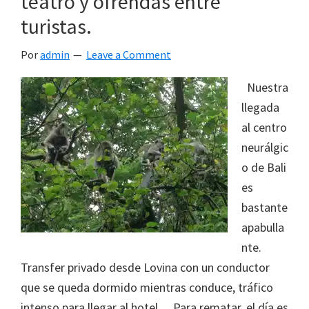
teatro y ofrendas entre
turistas.
Por
admin
Leave a Comment
Nuestra
llegada
al centro
neurálgic
o de Bali
es
bastante
apabulla
nte.
Transfer privado desde Lovina con un conductor
que se queda dormido mientras conduce, tráfico
intenso para llegar al hotel… Para rematar, el día es