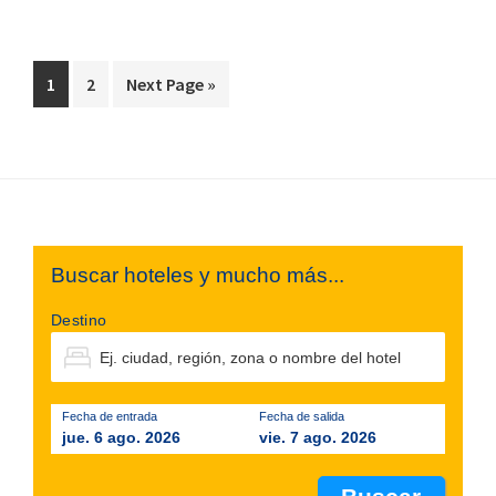
Page
Page
Go
1
2
Next Page »
to
Footer
Buscar hoteles y mucho más...
Destino
Fecha de entrada
Fecha de salida
jue. 6 ago. 2026
vie. 7 ago. 2026