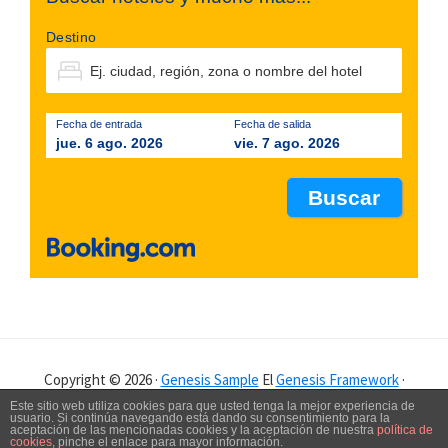
Destino
Fecha de entrada
Fecha de salida
jue. 6 ago. 2026
vie. 7 ago. 2026
Copyright © 2026 ·
Genesis Sample
El
Genesis Framework
·
WordPress
·
Log in
Este sitio web utiliza cookies para que usted tenga la mejor experiencia de
usuario. Si continúa navegando está dando su consentimiento para la
aceptación de las mencionadas cookies y la aceptación de nuestra
política de
POLÍTICA DE PRIVACIDAD
AVISO LEGAL
cookies
, pinche el enlace para mayor información.