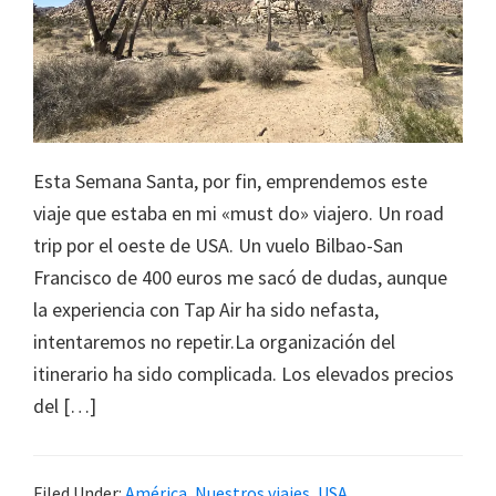
la
infancia"
Esta Semana Santa, por fin, emprendemos este
viaje que estaba en mi «must do» viajero. Un road
trip por el oeste de USA. Un vuelo Bilbao-San
Francisco de 400 euros me sacó de dudas, aunque
la experiencia con Tap Air ha sido nefasta,
intentaremos no repetir.La organización del
itinerario ha sido complicada. Los elevados precios
del […]
Filed Under:
América
,
Nuestros viajes
,
USA