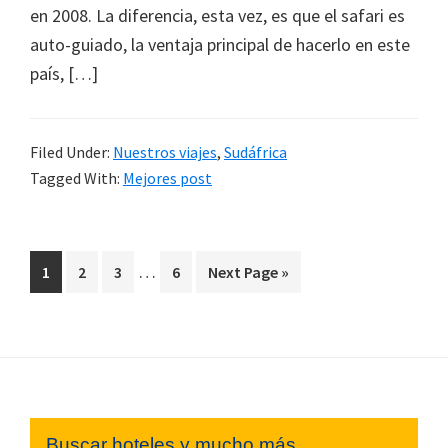
en 2008. La diferencia, esta vez, es que el safari es
auto-guiado, la ventaja principal de hacerlo en este
país, […]
Filed Under:
Nuestros viajes
,
Sudáfrica
Tagged With:
Mejores post
Interim
…
Page
Page
Page
Page
Go
1
2
3
6
Next Page »
pages
to
omitted
Footer
Buscar hoteles y mucho más...