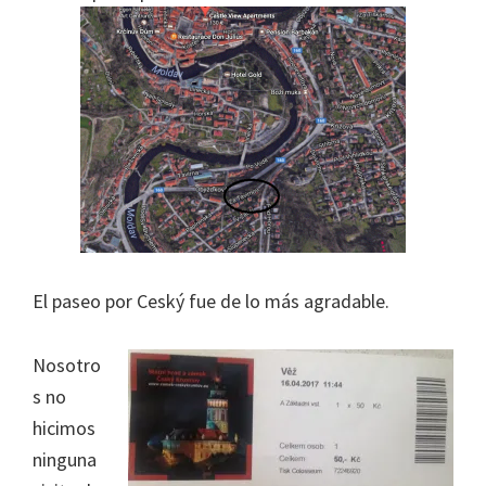
la
infancia"
El paseo por Ceský fue de lo más agradable.
Nosotro
s no
hicimos
ninguna