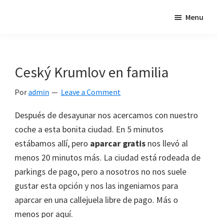
Skip
Skip
Skip
Menu
"Un
to
to
to
intento
primary
main
footer
de
navigation
content
poner
Ceský Krumlov en familia
en
relación
Por
admin
Leave a Comment
mis
Después de desayunar nos acercamos con nuestro
dos
coche a esta bonita ciudad. En 5 minutos
pasiones:
estábamos allí, pero
aparcar gratis
nos llevó al
los
menos 20 minutos más. La ciudad está rodeada de
viajes
parkings de pago, pero a nosotros no nos suele
y
gustar esta opción y nos las ingeniamos para
el
aparcar en una callejuela libre de pago. Más o
mundo
menos por aquí.
de