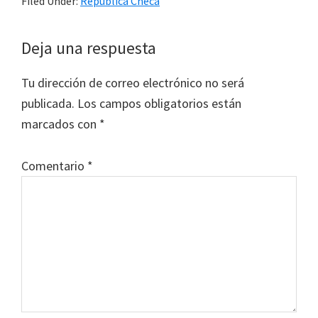
Filed Under:
República Checa
Reader
Deja una respuesta
Interactions
Tu dirección de correo electrónico no será
publicada.
Los campos obligatorios están
marcados con
*
Comentario
*