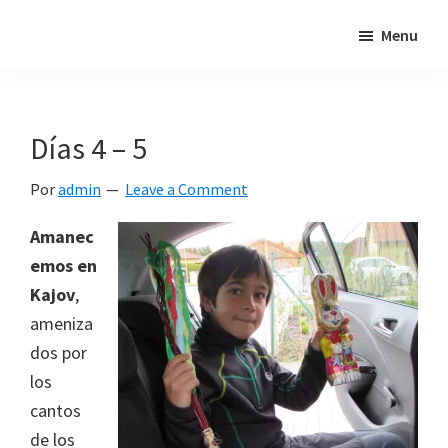
Skip
Skip
Skip
Menu
"Un
to
to
to
intento
primary
main
footer
de
navigation
content
poner
Días 4 – 5
en
relación
Por
admin
Leave a Comment
mis
Amanec
dos
emos en
pasiones:
Kajov
,
los
ameniza
viajes
dos por
y
los
el
cantos
mundo
de los
de