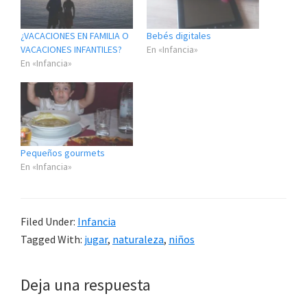
¿VACACIONES EN FAMILIA O
Bebés digitales
VACACIONES INFANTILES?
En «Infancia»
En «Infancia»
Pequeños gourmets
En «Infancia»
Filed Under:
Infancia
Tagged With:
jugar
,
naturaleza
,
niños
Reader
Deja una respuesta