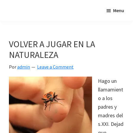
Skip
Skip
Skip
Menu
"Un
to
to
to
intento
primary
main
footer
de
navigation
content
poner
VOLVER A JUGAR EN LA
en
NATURALEZA
relación
mis
Por
admin
Leave a Comment
dos
pasiones:
Hago un
los
llamamient
viajes
o a los
y
padres y
el
madres del
mundo
s.XXI. Dejad
de
que